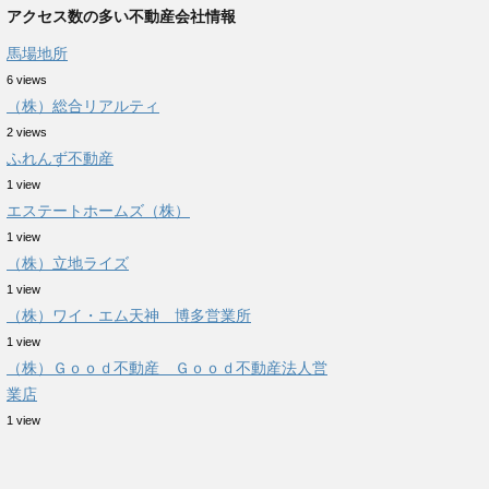
アクセス数の多い不動産会社情報
馬場地所
6 views
（株）総合リアルティ
2 views
ふれんず不動産
1 view
エステートホームズ（株）
1 view
（株）立地ライズ
1 view
（株）ワイ・エム天神 博多営業所
1 view
（株）Ｇｏｏｄ不動産 Ｇｏｏｄ不動産法人営
業店
1 view