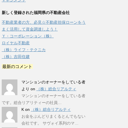
マネジメント
新しく登録された福岡県の不動産会社
不動産業者の方、必見☆不動産担保ローンをう
まく活用して資金調達しよう！
Ｙ・コーポレーション（株）
ロイヤル不動産
（株）ライフ・テクニカ
（株）吉田住建
最新のコメント
マンションのオーナーをしている者
より
on
（株）総合リアルティ
マンションのオーナーをしている者
です。総合リアリティーの社員…
K
on
（株）総合リアルティ
お金をぶんどりまくるとんでもない
会社です。 サヴォイ系列のマ…