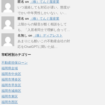
匿名
on
（株）てんぐ屋産業
いつ連絡しても対応が遅い。態度が
でかい中年男性しかいない。い…
匿名
on
（株）てんぐ屋産業
上階からの騒音が酷く相談をして
も、「入居者同士で理解し合って…
名無し
on
（株）ディアレスト
あまりにも酷いこの不動産会社の対
応をChatGPTに聞いた結…
市町村別カテゴリー
不動産担保ローン
福岡県全域
福岡市中央区
福岡市博多区
福岡市早良区
福岡市城南区
福岡市東区
福岡市西区