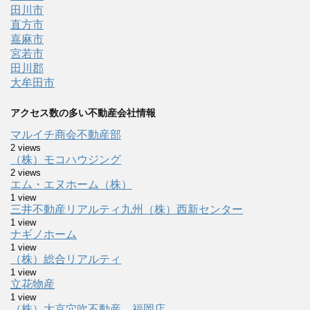
田川市
直方市
嘉麻市
宮若市
田川郡
大牟田市
アクセス数の多い不動産会社情報
マルイチ商会不動産部
2 views
（株）モコハウジング
2 views
エム・エヌホーム（株）
1 view
三井不動産リアルティ九州（株）西新センター
1 view
ナギノホーム
1 view
（株）総合リアルティ
1 view
立花物産
1 view
（株）大京穴吹不動産 福岡店