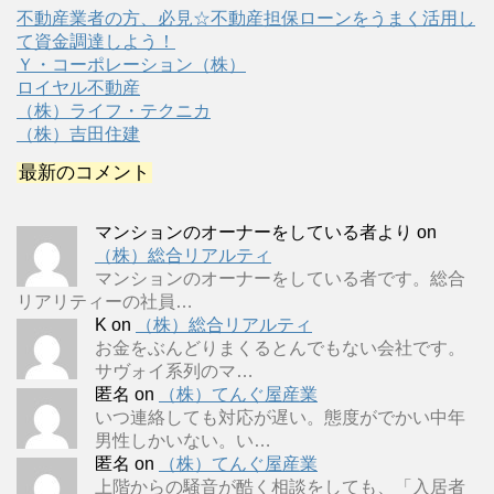
不動産業者の方、必見☆不動産担保ローンをうまく活用し
て資金調達しよう！
Ｙ・コーポレーション（株）
ロイヤル不動産
（株）ライフ・テクニカ
（株）吉田住建
最新のコメント
マンションのオーナーをしている者より
on
（株）総合リアルティ
マンションのオーナーをしている者です。総合
リアリティーの社員…
K
on
（株）総合リアルティ
お金をぶんどりまくるとんでもない会社です。
サヴォイ系列のマ…
匿名
on
（株）てんぐ屋産業
いつ連絡しても対応が遅い。態度がでかい中年
男性しかいない。い…
匿名
on
（株）てんぐ屋産業
上階からの騒音が酷く相談をしても、「入居者