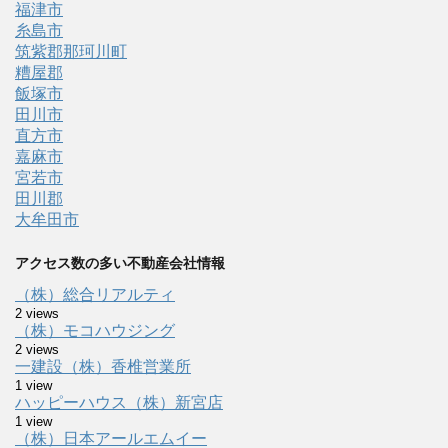
福津市
糸島市
筑紫郡那珂川町
糟屋郡
飯塚市
田川市
直方市
嘉麻市
宮若市
田川郡
大牟田市
アクセス数の多い不動産会社情報
（株）総合リアルティ
2 views
（株）モコハウジング
2 views
一建設（株）香椎営業所
1 view
ハッピーハウス（株）新宮店
1 view
（株）日本アールエムイー