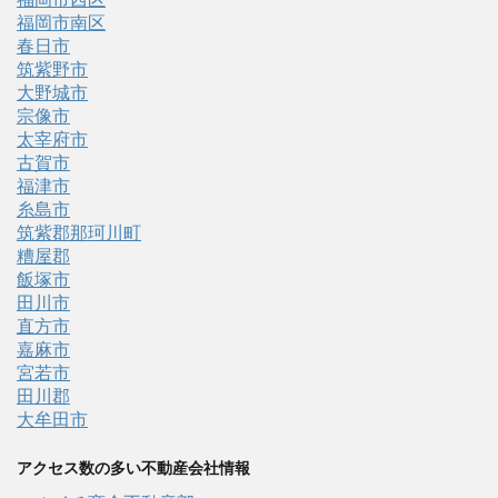
福岡市南区
春日市
筑紫野市
大野城市
宗像市
太宰府市
古賀市
福津市
糸島市
筑紫郡那珂川町
糟屋郡
飯塚市
田川市
直方市
嘉麻市
宮若市
田川郡
大牟田市
アクセス数の多い不動産会社情報