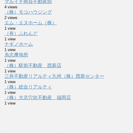
マルイチ商会不動産部
4 views
（株）モコハウジング
2 views
エム・エヌホーム（株）
1 view
（有）ふれんど
1 view
ナギノホーム
1 view
糸志摩地所
1 view
（株）駅前不動産 西新店
1 view
三井不動産リアルティ九州（株）西新センター
1 view
（株）総合リアルティ
1 view
（株）大京穴吹不動産 福岡店
1 view