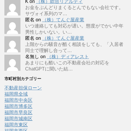
K
on
（株）総合リアルティ
お金をぶんどりまくるとんでもない会社です。
サヴォイ系列のマ…
匿名
on
（株）てんぐ屋産業
いつ連絡しても対応が遅い。態度がでかい中年
男性しかいない。い…
匿名
on
（株）てんぐ屋産業
上階からの騒音が酷く相談をしても、「入居者
同士で理解し合って…
名無し
on
（株）ディアレスト
あまりにも酷いこの不動産会社の対応を
ChatGPTに聞いた結…
市町村別カテゴリー
不動産担保ローン
福岡県全域
福岡市中央区
福岡市博多区
福岡市早良区
福岡市城南区
福岡市東区
福岡市西区