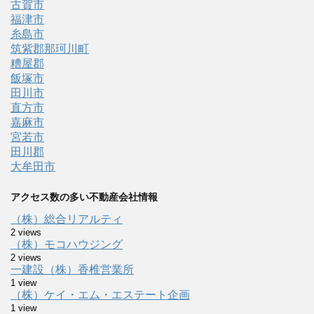
古賀市
福津市
糸島市
筑紫郡那珂川町
糟屋郡
飯塚市
田川市
直方市
嘉麻市
宮若市
田川郡
大牟田市
アクセス数の多い不動産会社情報
（株）総合リアルティ
2 views
（株）モコハウジング
2 views
一建設（株）香椎営業所
1 view
（株）ケイ・エム・エステート企画
1 view