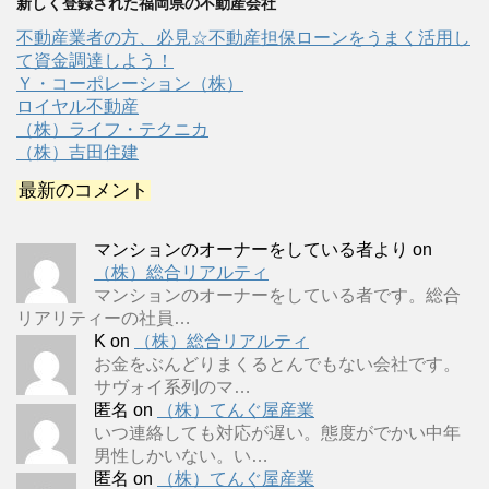
新しく登録された福岡県の不動産会社
不動産業者の方、必見☆不動産担保ローンをうまく活用し
て資金調達しよう！
Ｙ・コーポレーション（株）
ロイヤル不動産
（株）ライフ・テクニカ
（株）吉田住建
最新のコメント
マンションのオーナーをしている者より
on
（株）総合リアルティ
マンションのオーナーをしている者です。総合
リアリティーの社員…
K
on
（株）総合リアルティ
お金をぶんどりまくるとんでもない会社です。
サヴォイ系列のマ…
匿名
on
（株）てんぐ屋産業
いつ連絡しても対応が遅い。態度がでかい中年
男性しかいない。い…
匿名
on
（株）てんぐ屋産業