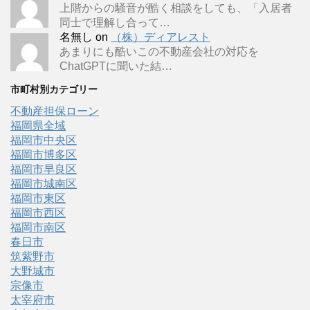
上階からの騒音が酷く相談をしても、「入居者
同士で理解し合って…
名無し
on
（株）ディアレスト
あまりにも酷いこの不動産会社の対応を
ChatGPTに聞いた結…
市町村別カテゴリー
不動産担保ローン
福岡県全域
福岡市中央区
福岡市博多区
福岡市早良区
福岡市城南区
福岡市東区
福岡市西区
福岡市南区
春日市
筑紫野市
大野城市
宗像市
太宰府市