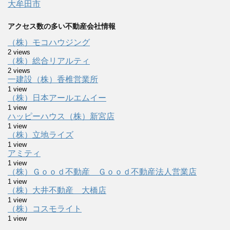
大牟田市
アクセス数の多い不動産会社情報
（株）モコハウジング
2 views
（株）総合リアルティ
2 views
一建設（株）香椎営業所
1 view
（株）日本アールエムイー
1 view
ハッピーハウス（株）新宮店
1 view
（株）立地ライズ
1 view
アミティ
1 view
（株）Ｇｏｏｄ不動産 Ｇｏｏｄ不動産法人営業店
1 view
（株）大井不動産 大橋店
1 view
（株）コスモライト
1 view