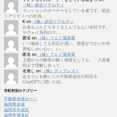
（株）総合リアルティ
マンションのオーナーをしている者です。総合
リアリティーの社員…
K
on
（株）総合リアルティ
お金をぶんどりまくるとんでもない会社です。
サヴォイ系列のマ…
匿名
on
（株）てんぐ屋産業
いつ連絡しても対応が遅い。態度がでかい中年
男性しかいない。い…
匿名
on
（株）てんぐ屋産業
上階からの騒音が酷く相談をしても、「入居者
同士で理解し合って…
名無し
on
（株）ディアレスト
あまりにも酷いこの不動産会社の対応を
ChatGPTに聞いた結…
市町村別カテゴリー
不動産担保ローン
福岡県全域
福岡市中央区
福岡市博多区