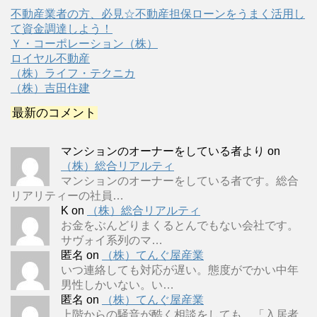
不動産業者の方、必見☆不動産担保ローンをうまく活用し
て資金調達しよう！
Ｙ・コーポレーション（株）
ロイヤル不動産
（株）ライフ・テクニカ
（株）吉田住建
最新のコメント
マンションのオーナーをしている者より
on
（株）総合リアルティ
マンションのオーナーをしている者です。総合
リアリティーの社員…
K
on
（株）総合リアルティ
お金をぶんどりまくるとんでもない会社です。
サヴォイ系列のマ…
匿名
on
（株）てんぐ屋産業
いつ連絡しても対応が遅い。態度がでかい中年
男性しかいない。い…
匿名
on
（株）てんぐ屋産業
上階からの騒音が酷く相談をしても、「入居者