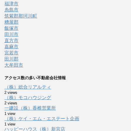
福津市
糸島市
筑紫郡那珂川町
糟屋郡
飯塚市
田川市
直方市
嘉麻市
宮若市
田川郡
大牟田市
アクセス数の多い不動産会社情報
（株）総合リアルティ
2 views
（株）モコハウジング
2 views
一建設（株）香椎営業所
1 view
（株）ケイ・エム・エステート企画
1 view
ハッピーハウス（株）新宮店