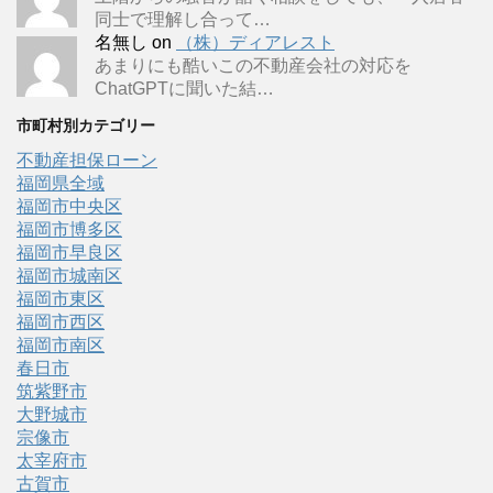
同士で理解し合って…
名無し
on
（株）ディアレスト
あまりにも酷いこの不動産会社の対応を
ChatGPTに聞いた結…
市町村別カテゴリー
不動産担保ローン
福岡県全域
福岡市中央区
福岡市博多区
福岡市早良区
福岡市城南区
福岡市東区
福岡市西区
福岡市南区
春日市
筑紫野市
大野城市
宗像市
太宰府市
古賀市