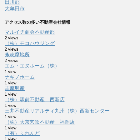
田川郡
大牟田市
アクセス数の多い不動産会社情報
マルイチ商会不動産部
2 views
（株）モコハウジング
2 views
糸志摩地所
2 views
エム・エヌホーム（株）
1 view
ナギノホーム
1 view
志摩興産
1 view
（株）駅前不動産 西新店
1 view
三井不動産リアルティ九州（株）西新センター
1 view
（株）大京穴吹不動産 福岡店
1 view
（有）ふれんど
1 view