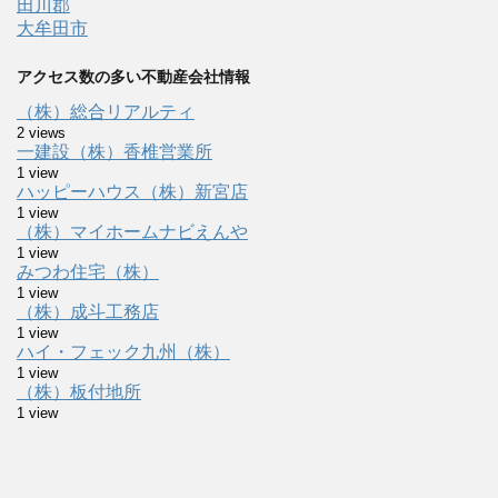
田川郡
大牟田市
アクセス数の多い不動産会社情報
（株）総合リアルティ
2 views
一建設（株）香椎営業所
1 view
ハッピーハウス（株）新宮店
1 view
（株）マイホームナビえんや
1 view
みつわ住宅（株）
1 view
（株）成斗工務店
1 view
ハイ・フェック九州（株）
1 view
（株）板付地所
1 view