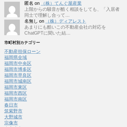
匿名
on
（株）てんぐ屋産業
上階からの騒音が酷く相談をしても、「入居者
同士で理解し合って…
名無し
on
（株）ディアレスト
あまりにも酷いこの不動産会社の対応を
ChatGPTに聞いた結…
市町村別カテゴリー
不動産担保ローン
福岡県全域
福岡市中央区
福岡市博多区
福岡市早良区
福岡市城南区
福岡市東区
福岡市西区
福岡市南区
春日市
筑紫野市
大野城市
宗像市