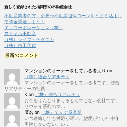
新しく登録された福岡県の不動産会社
不動産業者の方、必見☆不動産担保ローンをうまく活用し
て資金調達しよう！
Ｙ・コーポレーション（株）
ロイヤル不動産
（株）ライフ・テクニカ
（株）吉田住建
最新のコメント
マンションのオーナーをしている者より
on
（株）総合リアルティ
マンションのオーナーをしている者です。総合
リアリティーの社員…
K
on
（株）総合リアルティ
お金をぶんどりまくるとんでもない会社です。
サヴォイ系列のマ…
匿名
on
（株）てんぐ屋産業
いつ連絡しても対応が遅い。態度がでかい中年
男性しかいない。い…