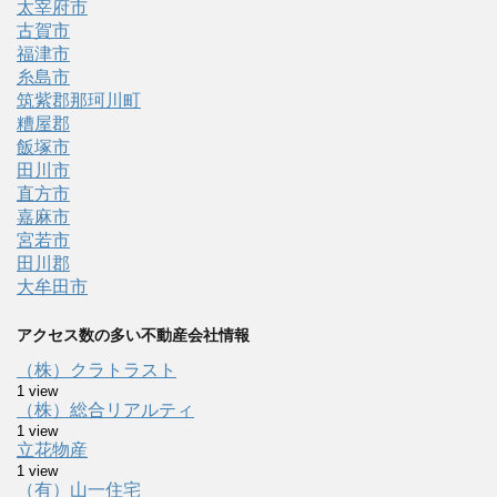
太宰府市
古賀市
福津市
糸島市
筑紫郡那珂川町
糟屋郡
飯塚市
田川市
直方市
嘉麻市
宮若市
田川郡
大牟田市
アクセス数の多い不動産会社情報
（株）クラトラスト
1 view
（株）総合リアルティ
1 view
立花物産
1 view
（有）山一住宅