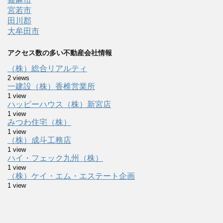
宮若市
田川郡
大牟田市
アクセス数の多い不動産会社情報
（株）総合リアルティ
2 views
一建設（株）香椎営業所
1 view
ハッピーハウス（株）新宮店
1 view
みつわ住宅（株）
1 view
（株）成斗工務店
1 view
ハイ・フェック九州（株）
1 view
（株）ケイ・エム・エステート企画
1 view