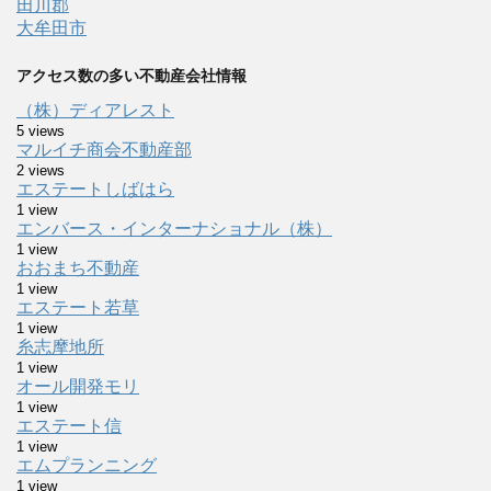
田川郡
大牟田市
アクセス数の多い不動産会社情報
（株）ディアレスト
5 views
マルイチ商会不動産部
2 views
エステートしばはら
1 view
エンバース・インターナショナル（株）
1 view
おおまち不動産
1 view
エステート若草
1 view
糸志摩地所
1 view
オール開発モリ
1 view
エステート信
1 view
エムプランニング
1 view