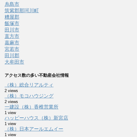
糸島市
筑紫郡那珂川町
糟屋郡
飯塚市
田川市
直方市
嘉麻市
宮若市
田川郡
大牟田市
アクセス数の多い不動産会社情報
（株）総合リアルティ
2 views
（株）モコハウジング
2 views
一建設（株）香椎営業所
1 view
ハッピーハウス（株）新宮店
1 view
（株）日本アールエムイー
1 view