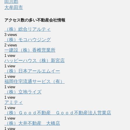
田川郡
大牟田市
アクセス数の多い不動産会社情報
（株）総合リアルティ
3 views
（株）モコハウジング
2 views
一建設（株）香椎営業所
1 view
ハッピーハウス（株）新宮店
1 view
（株）日本アールエムイー
1 view
福岡住宅流通サービス（有）
1 view
（株）立地ライズ
1 view
アミティ
1 view
（株）Ｇｏｏｄ不動産 Ｇｏｏｄ不動産法人営業店
1 view
（株）大井不動産 大橋店
1 view