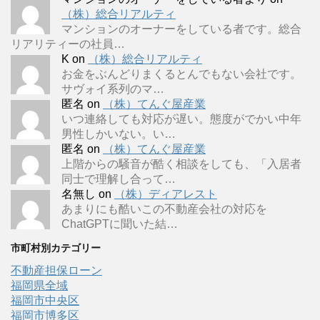
（株）総合リアルティ
マンションのオーナーをしている者です。総合
リアリティーの社員…
K
on
（株）総合リアルティ
お金をぶんどりまくるとんでもない会社です。
サヴォイ系列のマ…
匿名
on
（株）てんぐ屋産業
いつ連絡しても対応が遅い。態度がでかい中年
男性しかいない。い…
匿名
on
（株）てんぐ屋産業
上階からの騒音が酷く相談をしても、「入居者
同士で理解し合って…
名無し
on
（株）ディアレスト
あまりにも酷いこの不動産会社の対応を
ChatGPTに聞いた結…
市町村別カテゴリー
不動産担保ローン
福岡県全域
福岡市中央区
福岡市博多区