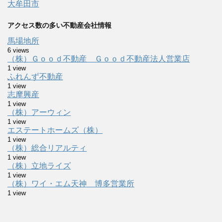
大牟田市
アクセス数の多い不動産会社情報
馬場地所
6 views
（株）Ｇｏｏｄ不動産 Ｇｏｏｄ不動産法人営業店
1 view
ふれんず不動産
1 view
志摩興産
1 view
（株）アーウィン
1 view
エステートホームズ（株）
1 view
（株）総合リアルティ
1 view
（株）立地ライズ
1 view
（株）ワイ・エム天神 博多営業所
1 view