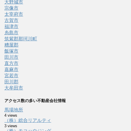
大野城市
宗像市
太宰府市
古賀市
福津市
糸島市
筑紫郡那珂川町
糟屋郡
飯塚市
田川市
直方市
嘉麻市
宮若市
田川郡
大牟田市
アクセス数の多い不動産会社情報
馬場地所
4 views
（株）総合リアルティ
3 views
（株）モコハウジング