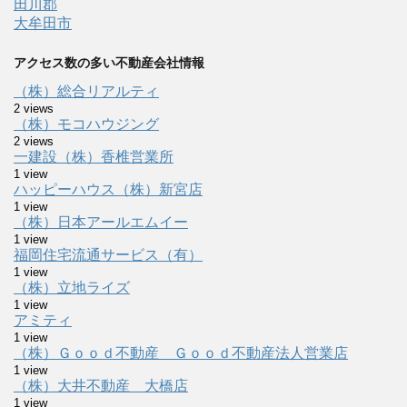
田川郡
大牟田市
アクセス数の多い不動産会社情報
（株）総合リアルティ
2 views
（株）モコハウジング
2 views
一建設（株）香椎営業所
1 view
ハッピーハウス（株）新宮店
1 view
（株）日本アールエムイー
1 view
福岡住宅流通サービス（有）
1 view
（株）立地ライズ
1 view
アミティ
1 view
（株）Ｇｏｏｄ不動産 Ｇｏｏｄ不動産法人営業店
1 view
（株）大井不動産 大橋店
1 view