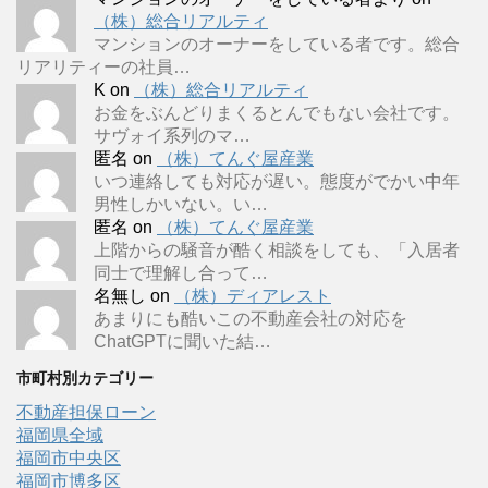
（株）総合リアルティ
マンションのオーナーをしている者です。総合
リアリティーの社員…
K
on
（株）総合リアルティ
お金をぶんどりまくるとんでもない会社です。
サヴォイ系列のマ…
匿名
on
（株）てんぐ屋産業
いつ連絡しても対応が遅い。態度がでかい中年
男性しかいない。い…
匿名
on
（株）てんぐ屋産業
上階からの騒音が酷く相談をしても、「入居者
同士で理解し合って…
名無し
on
（株）ディアレスト
あまりにも酷いこの不動産会社の対応を
ChatGPTに聞いた結…
市町村別カテゴリー
不動産担保ローン
福岡県全域
福岡市中央区
福岡市博多区