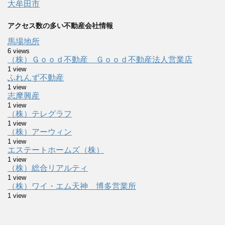
大牟田市
アクセス数の多い不動産会社情報
馬場地所
6 views
（株）Ｇｏｏｄ不動産 Ｇｏｏｄ不動産法人営業店
1 view
ふれんず不動産
1 view
志摩興産
1 view
（株）テレグラフ
1 view
（株）アーウィン
1 view
エステートホームズ（株）
1 view
（株）総合リアルティ
1 view
（株）ワイ・エム天神 博多営業所
1 view