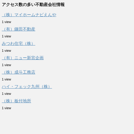
アクセス数の多い不動産会社情報
（株）マイホームナビえんや
1 view
（有）鎌田不動産
1 view
みつわ住宅（株）
1 view
（有）ニュー新宮企画
1 view
（株）成斗工務店
1 view
ハイ・フェック九州（株）
1 view
（株）板付地所
1 view