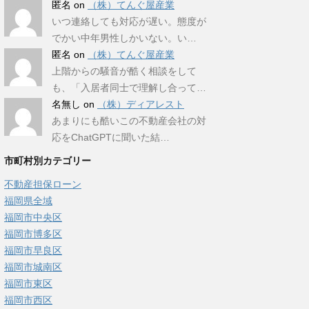
匿名
on
（株）てんぐ屋産業
いつ連絡しても対応が遅い。態度が
でかい中年男性しかいない。い…
匿名
on
（株）てんぐ屋産業
上階からの騒音が酷く相談をして
も、「入居者同士で理解し合って…
名無し
on
（株）ディアレスト
あまりにも酷いこの不動産会社の対
応をChatGPTに聞いた結…
市町村別カテゴリー
不動産担保ローン
福岡県全域
福岡市中央区
福岡市博多区
福岡市早良区
福岡市城南区
福岡市東区
福岡市西区