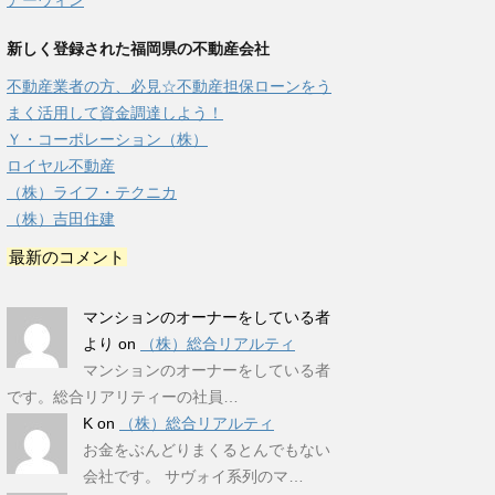
アーウィン
新しく登録された福岡県の不動産会社
不動産業者の方、必見☆不動産担保ローンをう
まく活用して資金調達しよう！
Ｙ・コーポレーション（株）
ロイヤル不動産
（株）ライフ・テクニカ
（株）吉田住建
最新のコメント
マンションのオーナーをしている者
より
on
（株）総合リアルティ
マンションのオーナーをしている者
です。総合リアリティーの社員…
K
on
（株）総合リアルティ
お金をぶんどりまくるとんでもない
会社です。 サヴォイ系列のマ…