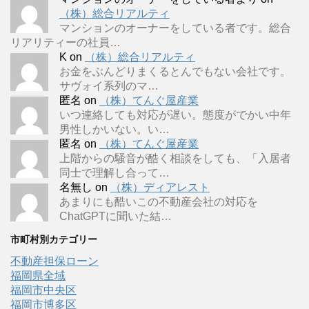
（株）総合リアルティ
マンションのオーナーをしている者です。総合
リアリティーの社員…
K
on
（株）総合リアルティ
お金をぶんどりまくるとんでもない会社です。
サヴォイ系列のマ…
匿名
on
（株）てんぐ屋産業
いつ連絡しても対応が遅い。態度がでかい中年
男性しかいない。い…
匿名
on
（株）てんぐ屋産業
上階からの騒音が酷く相談をしても、「入居者
同士で理解し合って…
名無し
on
（株）ディアレスト
あまりにも酷いこの不動産会社の対応を
ChatGPTに聞いた結…
市町村別カテゴリー
不動産担保ローン
福岡県全域
福岡市中央区
福岡市博多区