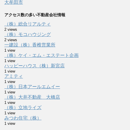
大牟田市
アクセス数の多い不動産会社情報
（株）総合リアルティ
2 views
（株）モコハウジング
2 views
一建設（株）香椎営業所
1 view
（株）ケイ・エム・エステート企画
1 view
ハッピーハウス（株）新宮店
1 view
アミティ
1 view
（株）日本アールエムイー
1 view
（株）大井不動産 大橋店
1 view
（株）立地ライズ
1 view
みつわ住宅（株）
1 view