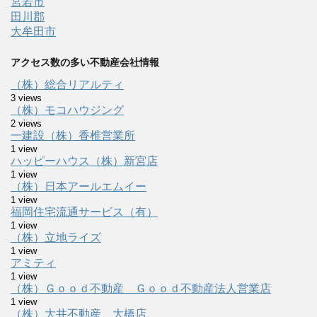
宮若市
田川郡
大牟田市
アクセス数の多い不動産会社情報
（株）総合リアルティ
3 views
（株）モコハウジング
2 views
一建設（株）香椎営業所
1 view
ハッピーハウス（株）新宮店
1 view
（株）日本アールエムイー
1 view
福岡住宅流通サービス（有）
1 view
（株）立地ライズ
1 view
アミティ
1 view
（株）Ｇｏｏｄ不動産 Ｇｏｏｄ不動産法人営業店
1 view
（株）大井不動産 大橋店