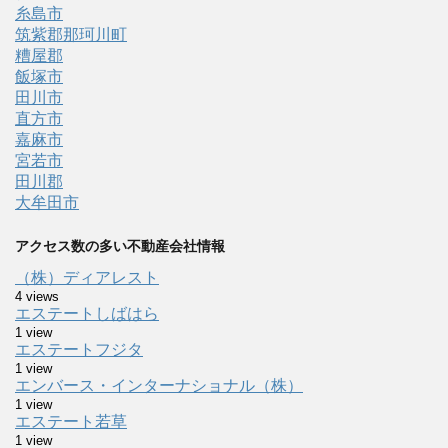
糸島市
筑紫郡那珂川町
糟屋郡
飯塚市
田川市
直方市
嘉麻市
宮若市
田川郡
大牟田市
アクセス数の多い不動産会社情報
（株）ディアレスト
4 views
エステートしばはら
1 view
エステートフジタ
1 view
エンバース・インターナショナル（株）
1 view
エステート若草
1 view