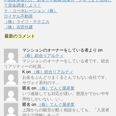
て資金調達しよう！
Ｙ・コーポレーション（株）
ロイヤル不動産
（株）ライフ・テクニカ
（株）吉田住建
最新のコメント
マンションのオーナーをしている者より
on
（株）総合リアルティ
マンションのオーナーをしている者です。総合
リアリティーの社員…
K
on
（株）総合リアルティ
お金をぶんどりまくるとんでもない会社です。
サヴォイ系列のマ…
匿名
on
（株）てんぐ屋産業
いつ連絡しても対応が遅い。態度がでかい中年
男性しかいない。い…
匿名
on
（株）てんぐ屋産業
上階からの騒音が酷く相談をしても、「入居者
同士で理解し合って…