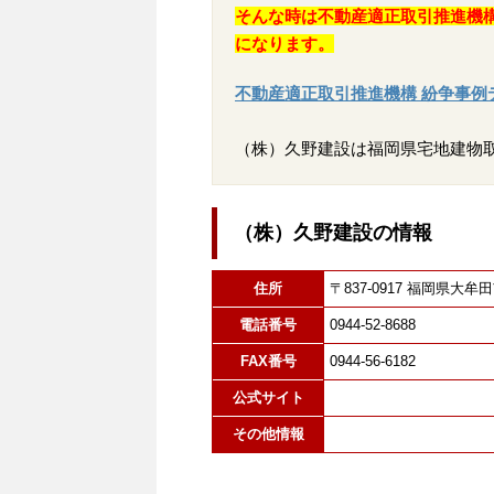
そんな時は不動産適正取引推進機
になります。
不動産適正取引推進機構 紛争事例
（株）久野建設は福岡県宅地建物
（株）久野建設の情報
住所
〒837-0917 福岡県
電話番号
0944-52-8688
FAX番号
0944-56-6182
公式サイト
その他情報