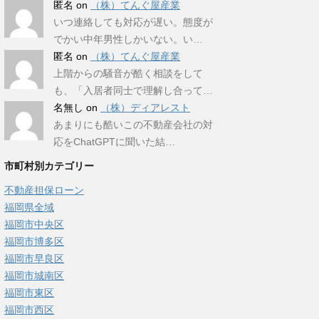
匿名
on
（株）てんぐ屋産業
いつ連絡しても対応が遅い。態度が
でかい中年男性しかいない。い…
匿名
on
（株）てんぐ屋産業
上階からの騒音が酷く相談をして
も、「入居者同士で理解し合って…
名無し
on
（株）ディアレスト
あまりにも酷いこの不動産会社の対
応をChatGPTに聞いた結…
市町村別カテゴリー
不動産担保ローン
福岡県全域
福岡市中央区
福岡市博多区
福岡市早良区
福岡市城南区
福岡市東区
福岡市西区