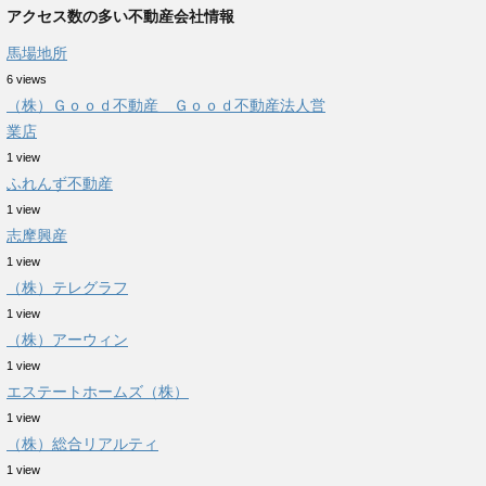
アクセス数の多い不動産会社情報
馬場地所
6 views
（株）Ｇｏｏｄ不動産 Ｇｏｏｄ不動産法人営
業店
1 view
ふれんず不動産
1 view
志摩興産
1 view
（株）テレグラフ
1 view
（株）アーウィン
1 view
エステートホームズ（株）
1 view
（株）総合リアルティ
1 view