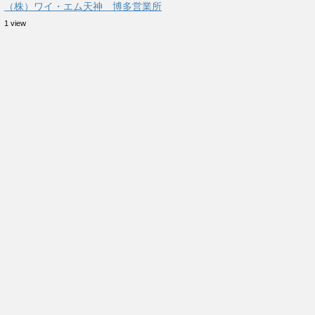
（株）ワイ・エム天神 博多営業所
1 view