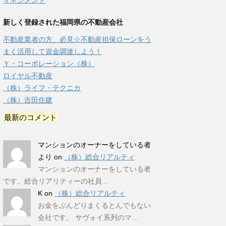
マネジメント
新しく登録された福岡県の不動産会社
不動産業者の方、必見☆不動産担保ローンをう
まく活用して資金調達しよう！
Ｙ・コーポレーション（株）
ロイヤル不動産
（株）ライフ・テクニカ
（株）吉田住建
最新のコメント
マンションのオーナーをしている者
より
on
（株）総合リアルティ
マンションのオーナーをしている者
です。総合リアリティーの社員…
K
on
（株）総合リアルティ
お金をぶんどりまくるとんでもない
会社です。 サヴォイ系列のマ…