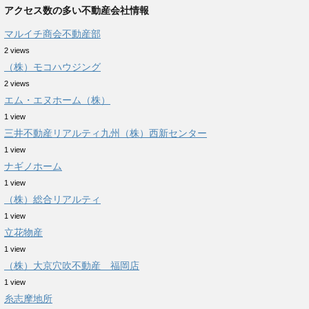
アクセス数の多い不動産会社情報
マルイチ商会不動産部
2 views
（株）モコハウジング
2 views
エム・エヌホーム（株）
1 view
三井不動産リアルティ九州（株）西新センター
1 view
ナギノホーム
1 view
（株）総合リアルティ
1 view
立花物産
1 view
（株）大京穴吹不動産 福岡店
1 view
糸志摩地所