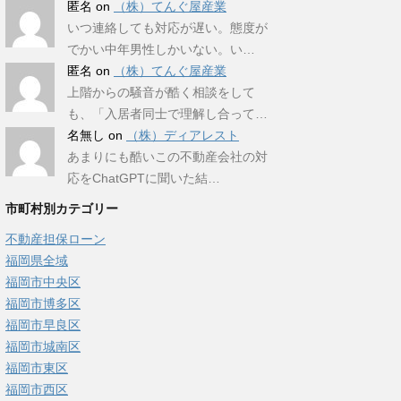
匿名
on
（株）てんぐ屋産業
いつ連絡しても対応が遅い。態度が
でかい中年男性しかいない。い…
匿名
on
（株）てんぐ屋産業
上階からの騒音が酷く相談をして
も、「入居者同士で理解し合って…
名無し
on
（株）ディアレスト
あまりにも酷いこの不動産会社の対
応をChatGPTに聞いた結…
市町村別カテゴリー
不動産担保ローン
福岡県全域
福岡市中央区
福岡市博多区
福岡市早良区
福岡市城南区
福岡市東区
福岡市西区