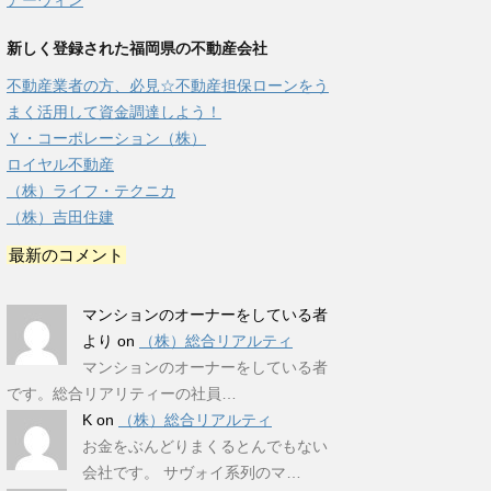
アーウィン
新しく登録された福岡県の不動産会社
不動産業者の方、必見☆不動産担保ローンをう
まく活用して資金調達しよう！
Ｙ・コーポレーション（株）
ロイヤル不動産
（株）ライフ・テクニカ
（株）吉田住建
最新のコメント
マンションのオーナーをしている者
より
on
（株）総合リアルティ
マンションのオーナーをしている者
です。総合リアリティーの社員…
K
on
（株）総合リアルティ
お金をぶんどりまくるとんでもない
会社です。 サヴォイ系列のマ…