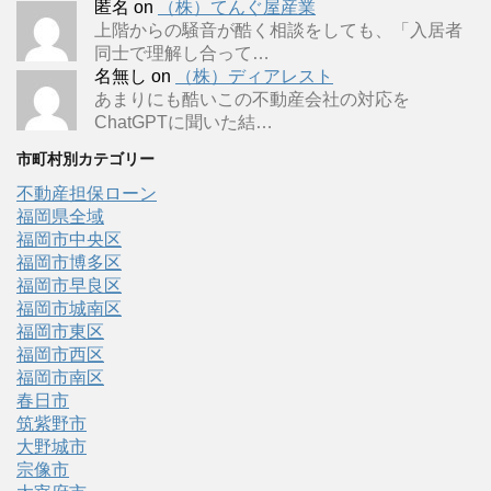
匿名
on
（株）てんぐ屋産業
上階からの騒音が酷く相談をしても、「入居者
同士で理解し合って…
名無し
on
（株）ディアレスト
あまりにも酷いこの不動産会社の対応を
ChatGPTに聞いた結…
市町村別カテゴリー
不動産担保ローン
福岡県全域
福岡市中央区
福岡市博多区
福岡市早良区
福岡市城南区
福岡市東区
福岡市西区
福岡市南区
春日市
筑紫野市
大野城市
宗像市