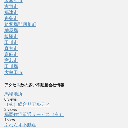
太宰府市
古賀市
福津市
糸島市
筑紫郡那珂川町
糟屋郡
飯塚市
田川市
直方市
嘉麻市
宮若市
田川郡
大牟田市
アクセス数の多い不動産会社情報
馬場地所
6 views
（株）総合リアルティ
3 views
福岡住宅流通サービス（有）
1 view
ふれんず不動産