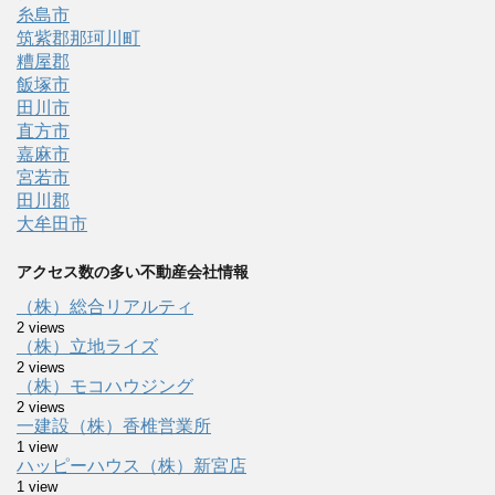
糸島市
筑紫郡那珂川町
糟屋郡
飯塚市
田川市
直方市
嘉麻市
宮若市
田川郡
大牟田市
アクセス数の多い不動産会社情報
（株）総合リアルティ
2 views
（株）立地ライズ
2 views
（株）モコハウジング
2 views
一建設（株）香椎営業所
1 view
ハッピーハウス（株）新宮店
1 view