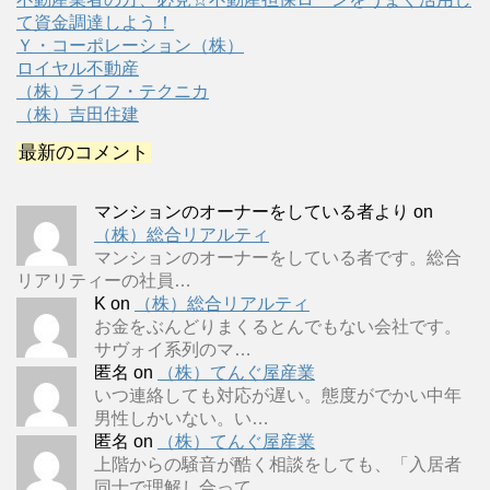
て資金調達しよう！
Ｙ・コーポレーション（株）
ロイヤル不動産
（株）ライフ・テクニカ
（株）吉田住建
最新のコメント
マンションのオーナーをしている者より
on
（株）総合リアルティ
マンションのオーナーをしている者です。総合
リアリティーの社員…
K
on
（株）総合リアルティ
お金をぶんどりまくるとんでもない会社です。
サヴォイ系列のマ…
匿名
on
（株）てんぐ屋産業
いつ連絡しても対応が遅い。態度がでかい中年
男性しかいない。い…
匿名
on
（株）てんぐ屋産業
上階からの騒音が酷く相談をしても、「入居者
同士で理解し合って…