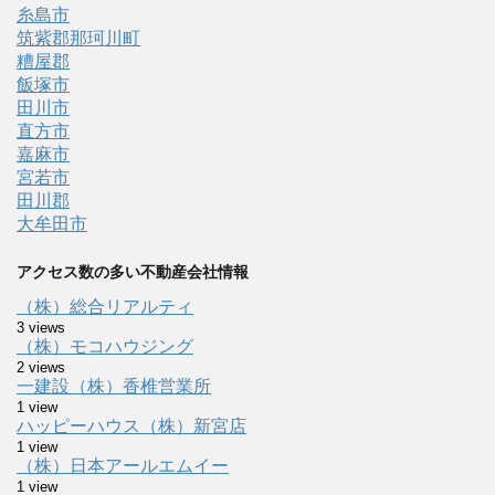
糸島市
筑紫郡那珂川町
糟屋郡
飯塚市
田川市
直方市
嘉麻市
宮若市
田川郡
大牟田市
アクセス数の多い不動産会社情報
（株）総合リアルティ
3 views
（株）モコハウジング
2 views
一建設（株）香椎営業所
1 view
ハッピーハウス（株）新宮店
1 view
（株）日本アールエムイー
1 view