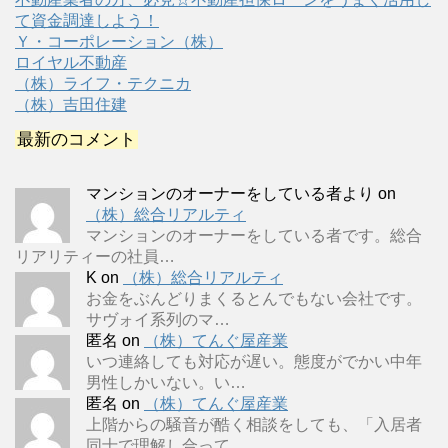
て資金調達しよう！
Ｙ・コーポレーション（株）
ロイヤル不動産
（株）ライフ・テクニカ
（株）吉田住建
最新のコメント
マンションのオーナーをしている者より
on
（株）総合リアルティ
マンションのオーナーをしている者です。総合
リアリティーの社員…
K
on
（株）総合リアルティ
お金をぶんどりまくるとんでもない会社です。
サヴォイ系列のマ…
匿名
on
（株）てんぐ屋産業
いつ連絡しても対応が遅い。態度がでかい中年
男性しかいない。い…
匿名
on
（株）てんぐ屋産業
上階からの騒音が酷く相談をしても、「入居者
同士で理解し合って…