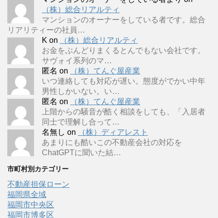
（株）総合リアルティ
マンションのオーナーをしている者です。総合
リアリティーの社員…
K
on
（株）総合リアルティ
お金をぶんどりまくるとんでもない会社です。
サヴォイ系列のマ…
匿名
on
（株）てんぐ屋産業
いつ連絡しても対応が遅い。態度がでかい中年
男性しかいない。い…
匿名
on
（株）てんぐ屋産業
上階からの騒音が酷く相談をしても、「入居者
同士で理解し合って…
名無し
on
（株）ディアレスト
あまりにも酷いこの不動産会社の対応を
ChatGPTに聞いた結…
市町村別カテゴリー
不動産担保ローン
福岡県全域
福岡市中央区
福岡市博多区