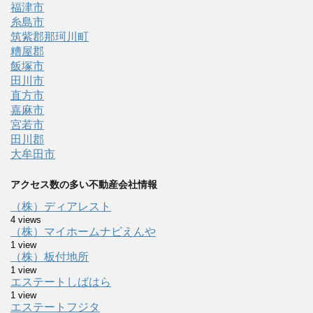
福津市
糸島市
筑紫郡那珂川町
糟屋郡
飯塚市
田川市
直方市
嘉麻市
宮若市
田川郡
大牟田市
アクセス数の多い不動産会社情報
（株）ディアレスト
4 views
（株）マイホームナビえんや
1 view
（株）板付地所
1 view
エステートしばはら
1 view
エステートフジタ