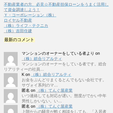
不動産業者の方、必見☆不動産担保ローンをうまく活用し
て資金調達しよう！
Ｙ・コーポレーション（株）
ロイヤル不動産
（株）ライフ・テクニカ
（株）吉田住建
最新のコメント
マンションのオーナーをしている者より
on
（株）総合リアルティ
マンションのオーナーをしている者です。総合
リアリティーの社員…
K
on
（株）総合リアルティ
お金をぶんどりまくるとんでもない会社です。
サヴォイ系列のマ…
匿名
on
（株）てんぐ屋産業
いつ連絡しても対応が遅い。態度がでかい中年
男性しかいない。い…
匿名
on
（株）てんぐ屋産業
上階からの騒音が酷く相談をしても、「入居者