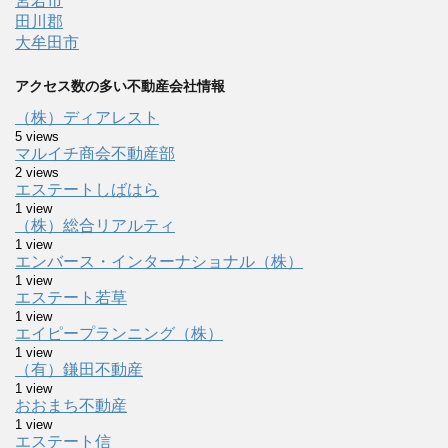
宮若市
田川郡
大牟田市
アクセス数の多い不動産会社情報
（株）ディアレスト
5 views
マルイチ商会不動産部
2 views
エステートしばはら
1 view
（株）総合リアルティ
1 view
エンバース・インターナショナル（株）
1 view
エステート若草
1 view
エイピープランニング（株）
1 view
（有）鎌田不動産
1 view
おおまち不動産
1 view
エステート信