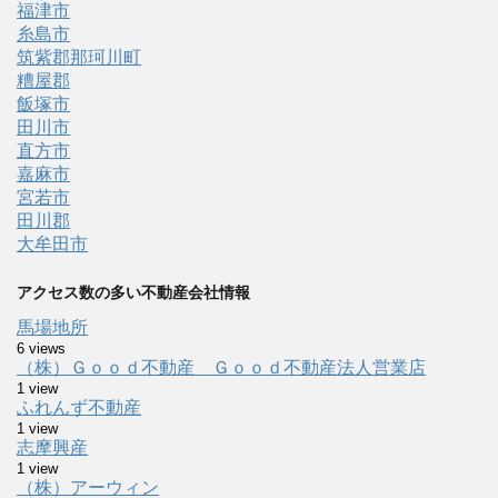
福津市
糸島市
筑紫郡那珂川町
糟屋郡
飯塚市
田川市
直方市
嘉麻市
宮若市
田川郡
大牟田市
アクセス数の多い不動産会社情報
馬場地所
6 views
（株）Ｇｏｏｄ不動産 Ｇｏｏｄ不動産法人営業店
1 view
ふれんず不動産
1 view
志摩興産
1 view
（株）アーウィン