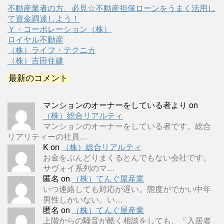
不動産業者の方、必見☆不動産担保ローンをうまく活用し
て資金調達しよう！
Ｙ・コーポレーション（株）
ロイヤル不動産
（株）ライフ・テクニカ
（株）吉田住建
最新のコメント
マンションのオーナーをしている者より
on
（株）総合リアルティ
マンションのオーナーをしている者です。総合
リアリティーの社員…
K
on
（株）総合リアルティ
お金をぶんどりまくるとんでもない会社です。
サヴォイ系列のマ…
匿名
on
（株）てんぐ屋産業
いつ連絡しても対応が遅い。態度がでかい中年
男性しかいない。い…
匿名
on
（株）てんぐ屋産業
上階からの騒音が酷く相談をしても、「入居者