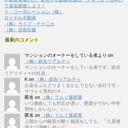
て資金調達しよう！
Ｙ・コーポレーション（株）
ロイヤル不動産
（株）ライフ・テクニカ
（株）吉田住建
最新のコメント
マンションのオーナーをしている者より
on
（株）総合リアルティ
マンションのオーナーをしている者です。総合
リアリティーの社員…
K
on
（株）総合リアルティ
お金をぶんどりまくるとんでもない会社です。
サヴォイ系列のマ…
匿名
on
（株）てんぐ屋産業
いつ連絡しても対応が遅い。態度がでかい中年
男性しかいない。い…
匿名
on
（株）てんぐ屋産業
上階からの騒音が酷く相談をしても、「入居者
同士で理解し合って…