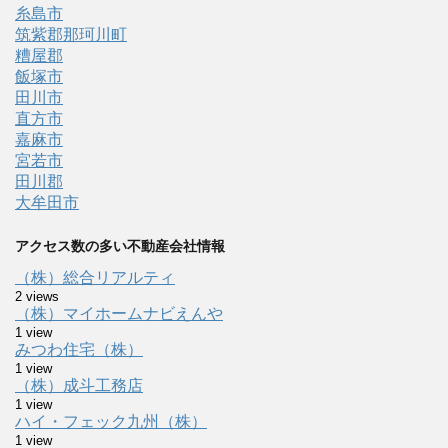
糸島市
筑紫郡那珂川町
糟屋郡
飯塚市
田川市
直方市
嘉麻市
宮若市
田川郡
大牟田市
アクセス数の多い不動産会社情報
（株）総合リアルティ
2 views
（株）マイホームナビえんや
1 view
みつわ住宅（株）
1 view
（株）成斗工務店
1 view
ハイ・フェック九州（株）
1 view