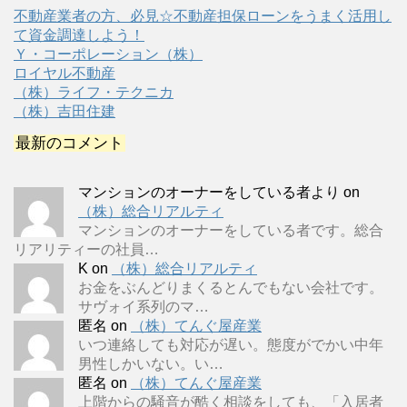
不動産業者の方、必見☆不動産担保ローンをうまく活用し
て資金調達しよう！
Ｙ・コーポレーション（株）
ロイヤル不動産
（株）ライフ・テクニカ
（株）吉田住建
最新のコメント
マンションのオーナーをしている者より
on
（株）総合リアルティ
マンションのオーナーをしている者です。総合
リアリティーの社員…
K
on
（株）総合リアルティ
お金をぶんどりまくるとんでもない会社です。
サヴォイ系列のマ…
匿名
on
（株）てんぐ屋産業
いつ連絡しても対応が遅い。態度がでかい中年
男性しかいない。い…
匿名
on
（株）てんぐ屋産業
上階からの騒音が酷く相談をしても、「入居者