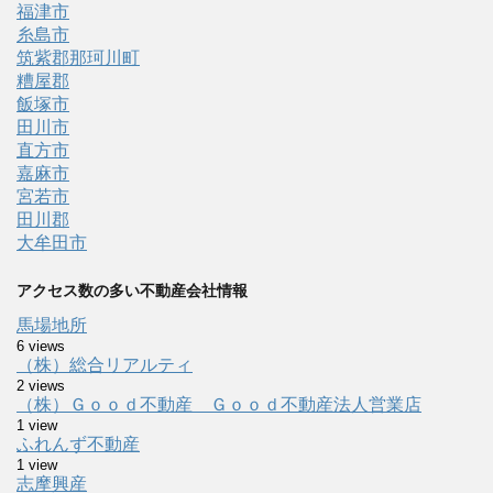
福津市
糸島市
筑紫郡那珂川町
糟屋郡
飯塚市
田川市
直方市
嘉麻市
宮若市
田川郡
大牟田市
アクセス数の多い不動産会社情報
馬場地所
6 views
（株）総合リアルティ
2 views
（株）Ｇｏｏｄ不動産 Ｇｏｏｄ不動産法人営業店
1 view
ふれんず不動産
1 view
志摩興産