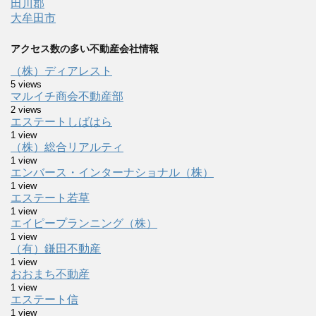
田川郡
大牟田市
アクセス数の多い不動産会社情報
（株）ディアレスト
5 views
マルイチ商会不動産部
2 views
エステートしばはら
1 view
（株）総合リアルティ
1 view
エンバース・インターナショナル（株）
1 view
エステート若草
1 view
エイピープランニング（株）
1 view
（有）鎌田不動産
1 view
おおまち不動産
1 view
エステート信
1 view