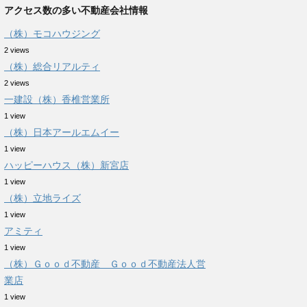
アクセス数の多い不動産会社情報
（株）モコハウジング
2 views
（株）総合リアルティ
2 views
一建設（株）香椎営業所
1 view
（株）日本アールエムイー
1 view
ハッピーハウス（株）新宮店
1 view
（株）立地ライズ
1 view
アミティ
1 view
（株）Ｇｏｏｄ不動産 Ｇｏｏｄ不動産法人営
業店
1 view