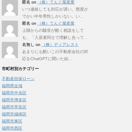
匿名
on
（株）てんぐ屋産業
いつ連絡しても対応が遅い。態度が
でかい中年男性しかいない。い…
匿名
on
（株）てんぐ屋産業
上階からの騒音が酷く相談をして
も、「入居者同士で理解し合って…
名無し
on
（株）ディアレスト
あまりにも酷いこの不動産会社の対
応をChatGPTに聞いた結…
市町村別カテゴリー
不動産担保ローン
福岡県全域
福岡市中央区
福岡市博多区
福岡市早良区
福岡市城南区
福岡市東区
福岡市西区