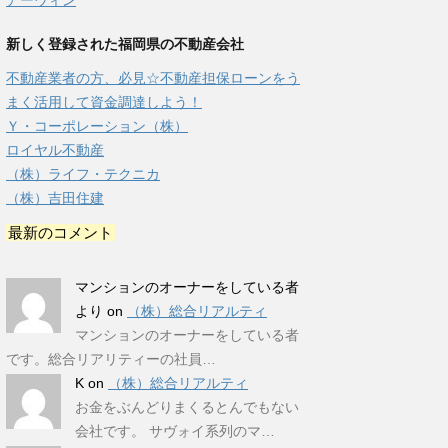
アーウィン
新しく登録された福岡県の不動産会社
不動産業者の方、必見☆不動産担保ローンをう
まく活用して資金調達しよう！
Ｙ・コーポレーション（株）
ロイヤル不動産
（株）ライフ・テクニカ
（株）吉田住建
最新のコメント
マンションのオーナーをしている者
より
on
（株）総合リアルティ
マンションのオーナーをしている者
です。総合リアリティーの社員…
K
on
（株）総合リアルティ
お金をぶんどりまくるとんでもない
会社です。 サヴォイ系列のマ…