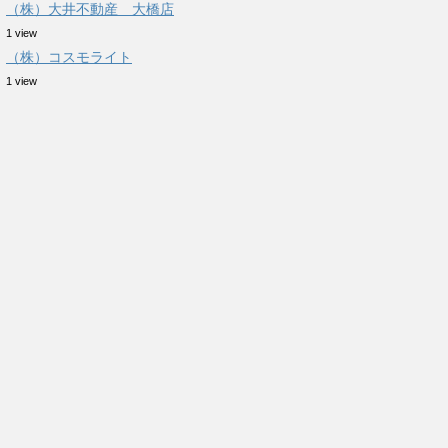
（株）大井不動産 大橋店
1 view
（株）コスモライト
1 view