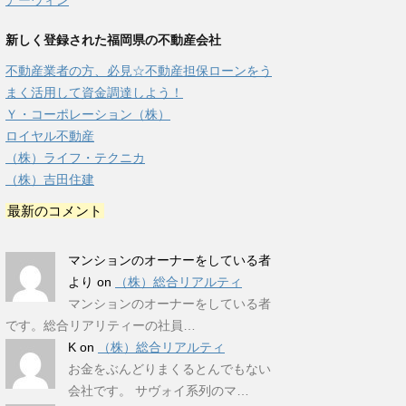
アーウィン
新しく登録された福岡県の不動産会社
不動産業者の方、必見☆不動産担保ローンをう
まく活用して資金調達しよう！
Ｙ・コーポレーション（株）
ロイヤル不動産
（株）ライフ・テクニカ
（株）吉田住建
最新のコメント
マンションのオーナーをしている者
より
on
（株）総合リアルティ
マンションのオーナーをしている者
です。総合リアリティーの社員…
K
on
（株）総合リアルティ
お金をぶんどりまくるとんでもない
会社です。 サヴォイ系列のマ…