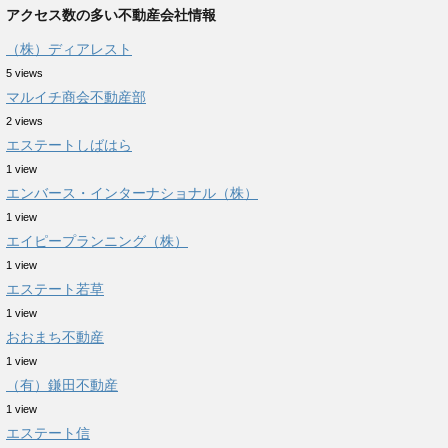
アクセス数の多い不動産会社情報
（株）ディアレスト
5 views
マルイチ商会不動産部
2 views
エステートしばはら
1 view
エンバース・インターナショナル（株）
1 view
エイピープランニング（株）
1 view
エステート若草
1 view
おおまち不動産
1 view
（有）鎌田不動産
1 view
エステート信