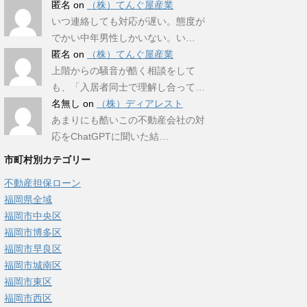
匿名
on
（株）てんぐ屋産業
いつ連絡しても対応が遅い。態度が
でかい中年男性しかいない。い…
匿名
on
（株）てんぐ屋産業
上階からの騒音が酷く相談をして
も、「入居者同士で理解し合って…
名無し
on
（株）ディアレスト
あまりにも酷いこの不動産会社の対
応をChatGPTに聞いた結…
市町村別カテゴリー
不動産担保ローン
福岡県全域
福岡市中央区
福岡市博多区
福岡市早良区
福岡市城南区
福岡市東区
福岡市西区