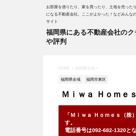
お部屋を借りたり、家を買ったり、土地を売った
になる不動産会社。ここがよかった！などみんな
サイト
福岡県にある不動産会社のク
や評判
HOME
>
福岡県全域
>
福岡県全域
福岡市東区
Ｍｉｗａ Ｈｏｍｅ
「Ｍｉｗａ Ｈｏｍｅｓ（株
す。
電話番号は092-682-132