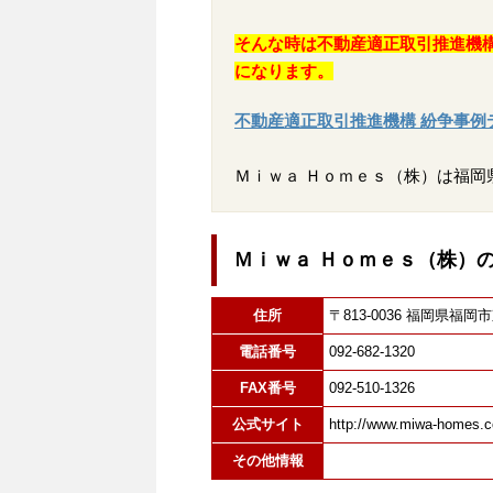
そんな時は不動産適正取引推進機
になります。
不動産適正取引推進機構 紛争事例
Ｍｉｗａ Ｈｏｍｅｓ（株）は福岡
Ｍｉｗａ Ｈｏｍｅｓ（株）
住所
〒813-0036 福岡県
電話番号
092-682-1320
FAX番号
092-510-1326
公式サイト
http://www.miwa-homes.co
その他情報