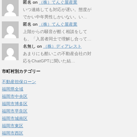
匿名
on
（株）てんぐ屋産業
いつ連絡しても対応が遅い。態度が
でかい中年男性しかいない。い…
匿名
on
（株）てんぐ屋産業
上階からの騒音が酷く相談をして
も、「入居者同士で理解し合って…
名無し
on
（株）ディアレスト
あまりにも酷いこの不動産会社の対
応をChatGPTに聞いた結…
市町村別カテゴリー
不動産担保ローン
福岡県全域
福岡市中央区
福岡市博多区
福岡市早良区
福岡市城南区
福岡市東区
福岡市西区