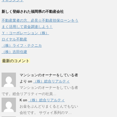
マネジメント
新しく登録された福岡県の不動産会社
不動産業者の方、必見☆不動産担保ローンをう
まく活用して資金調達しよう！
Ｙ・コーポレーション（株）
ロイヤル不動産
（株）ライフ・テクニカ
（株）吉田住建
最新のコメント
マンションのオーナーをしている者
より
on
（株）総合リアルティ
マンションのオーナーをしている者
です。総合リアリティーの社員…
K
on
（株）総合リアルティ
お金をぶんどりまくるとんでもない
会社です。 サヴォイ系列のマ…