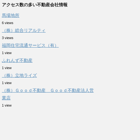
アクセス数の多い不動産会社情報
馬場地所
6 views
（株）総合リアルティ
3 views
福岡住宅流通サービス（有）
1 view
ふれんず不動産
1 view
（株）立地ライズ
1 view
（株）Ｇｏｏｄ不動産 Ｇｏｏｄ不動産法人営
業店
1 view