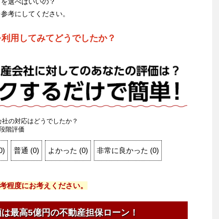
こを選べばいいの？
を参考にしてください。
を利用してみてどうでしたか？
会社の対応はどうでしたか？
段階評価
0
)
普通
(
0
)
よかった
(
0
)
非常に良かった
(
0
)
考程度にお考えください。
額は最高5億円の不動産担保ローン！