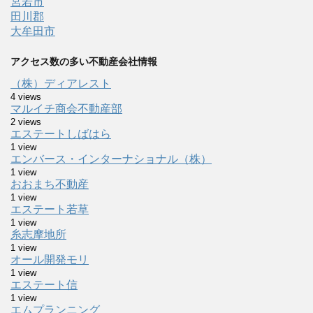
宮若市
田川郡
大牟田市
アクセス数の多い不動産会社情報
（株）ディアレスト
4 views
マルイチ商会不動産部
2 views
エステートしばはら
1 view
エンバース・インターナショナル（株）
1 view
おおまち不動産
1 view
エステート若草
1 view
糸志摩地所
1 view
オール開発モリ
1 view
エステート信
1 view
エムプランニング