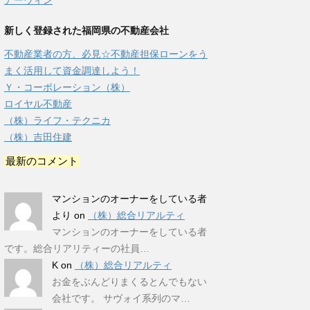
アーウィン
新しく登録された福岡県の不動産会社
不動産業者の方、必見☆不動産担保ローンをう
まく活用して資金調達しよう！
Ｙ・コーポレーション（株）
ロイヤル不動産
（株）ライフ・テクニカ
（株）吉田住建
最新のコメント
マンションのオーナーをしている者
より
on
（株）総合リアルティ
マンションのオーナーをしている者
です。総合リアリティーの社員…
K
on
（株）総合リアルティ
お金をぶんどりまくるとんでもない
会社です。 サヴォイ系列のマ…