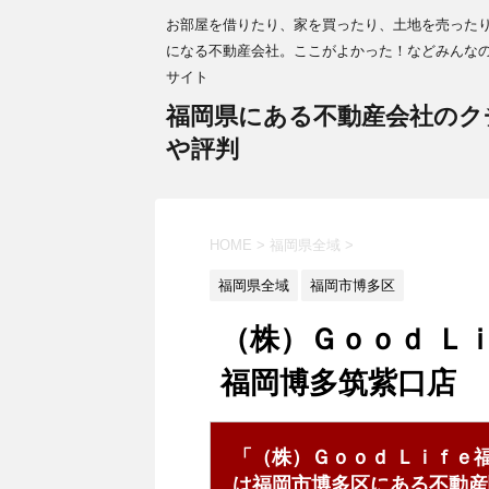
お部屋を借りたり、家を買ったり、土地を売った
になる不動産会社。ここがよかった！などみんな
サイト
福岡県にある不動産会社のク
や評判
HOME
>
福岡県全域
>
福岡県全域
福岡市博多区
（株）Ｇｏｏｄ Ｌ
福岡博多筑紫口店
「（株）Ｇｏｏｄ Ｌｉｆｅ
は福岡市博多区にある不動産