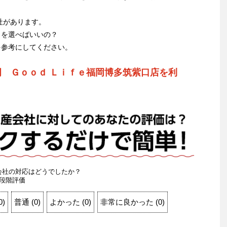
社があります。
こを選べばいいの？
を参考にしてください。
岡 Ｇｏｏｄ Ｌｉｆｅ福岡博多筑紫口店を利
会社の対応はどうでしたか？
段階評価
0
)
普通
(
0
)
よかった
(
0
)
非常に良かった
(
0
)