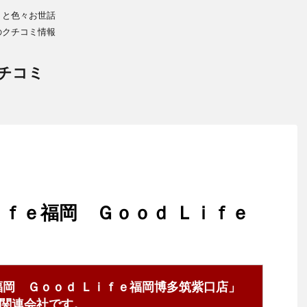
りと色々お世話
のクチコミ情報
チコミ
ｉｆｅ福岡 Ｇｏｏｄ Ｌｉｆｅ
福岡 Ｇｏｏｄ Ｌｉｆｅ福岡博多筑紫口店」
関連会社です。