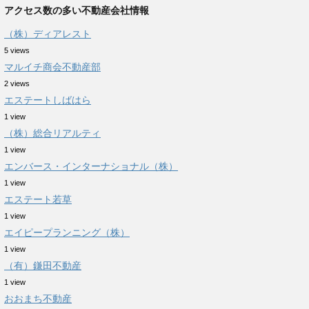
アクセス数の多い不動産会社情報
（株）ディアレスト
5 views
マルイチ商会不動産部
2 views
エステートしばはら
1 view
（株）総合リアルティ
1 view
エンバース・インターナショナル（株）
1 view
エステート若草
1 view
エイピープランニング（株）
1 view
（有）鎌田不動産
1 view
おおまち不動産