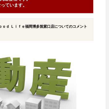
5となっています。
ｏｏｄ Ｌｉｆｅ福岡博多筑紫口店についてのコメント