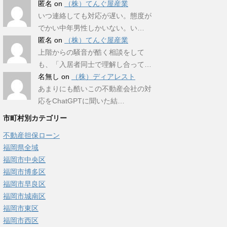
匿名
on
（株）てんぐ屋産業
いつ連絡しても対応が遅い。態度が
でかい中年男性しかいない。い…
匿名
on
（株）てんぐ屋産業
上階からの騒音が酷く相談をして
も、「入居者同士で理解し合って…
名無し
on
（株）ディアレスト
あまりにも酷いこの不動産会社の対
応をChatGPTに聞いた結…
市町村別カテゴリー
不動産担保ローン
福岡県全域
福岡市中央区
福岡市博多区
福岡市早良区
福岡市城南区
福岡市東区
福岡市西区