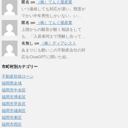
匿名
on
（株）てんぐ屋産業
いつ連絡しても対応が遅い。態度が
でかい中年男性しかいない。い…
匿名
on
（株）てんぐ屋産業
上階からの騒音が酷く相談をして
も、「入居者同士で理解し合って…
名無し
on
（株）ディアレスト
あまりにも酷いこの不動産会社の対
応をChatGPTに聞いた結…
市町村別カテゴリー
不動産担保ローン
福岡県全域
福岡市中央区
福岡市博多区
福岡市早良区
福岡市城南区
福岡市東区
福岡市西区