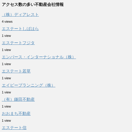
アクセス数の多い不動産会社情報
（株）ディアレスト
4 views
エステートしばはら
1 view
エステートフジタ
1 view
エンバース・インターナショナル（株）
1 view
エステート若草
1 view
エイピープランニング（株）
1 view
（有）鎌田不動産
1 view
おおまち不動産
1 view
エステート信