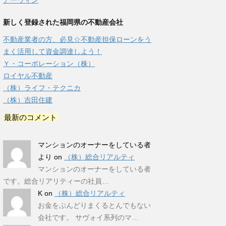
アーウィン
新しく登録された福岡県の不動産会社
不動産業者の方、必見☆不動産担保ローンをう
まく活用して資金調達しよう！
Ｙ・コーポレーション（株）
ロイヤル不動産
（株）ライフ・テクニカ
（株）吉田住建
最新のコメント
マンションのオーナーをしている者
より
on
（株）総合リアルティ
マンションのオーナーをしている者
です。総合リアリティーの社員…
K
on
（株）総合リアルティ
お金をぶんどりまくるとんでもない
会社です。 サヴォイ系列のマ…