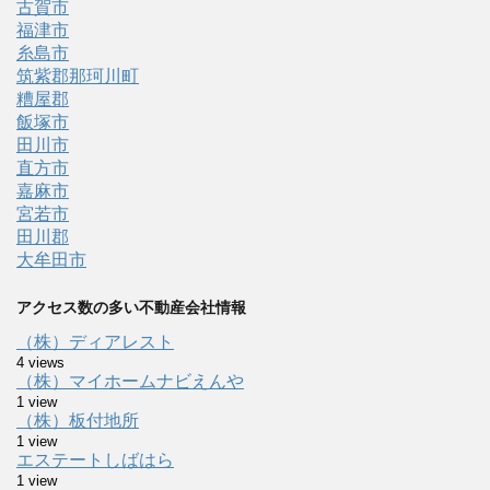
古賀市
福津市
糸島市
筑紫郡那珂川町
糟屋郡
飯塚市
田川市
直方市
嘉麻市
宮若市
田川郡
大牟田市
アクセス数の多い不動産会社情報
（株）ディアレスト
4 views
（株）マイホームナビえんや
1 view
（株）板付地所
1 view
エステートしばはら
1 view