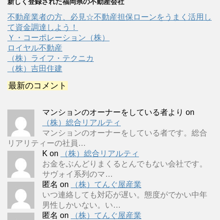
新しく登録された福岡県の不動産会社
不動産業者の方、必見☆不動産担保ローンをうまく活用し
て資金調達しよう！
Ｙ・コーポレーション（株）
ロイヤル不動産
（株）ライフ・テクニカ
（株）吉田住建
最新のコメント
マンションのオーナーをしている者より
on
（株）総合リアルティ
マンションのオーナーをしている者です。総合
リアリティーの社員…
K
on
（株）総合リアルティ
お金をぶんどりまくるとんでもない会社です。
サヴォイ系列のマ…
匿名
on
（株）てんぐ屋産業
いつ連絡しても対応が遅い。態度がでかい中年
男性しかいない。い…
匿名
on
（株）てんぐ屋産業