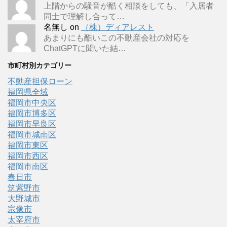
上階からの騒音が酷く相談をしても、「入居者
同士で理解し合って…
名無し
on
（株）ディアレスト
あまりにも酷いこの不動産会社の対応を
ChatGPTに聞いた結…
市町村別カテゴリー
不動産担保ローン
福岡県全域
福岡市中央区
福岡市博多区
福岡市早良区
福岡市城南区
福岡市東区
福岡市西区
福岡市南区
春日市
筑紫野市
大野城市
宗像市
太宰府市