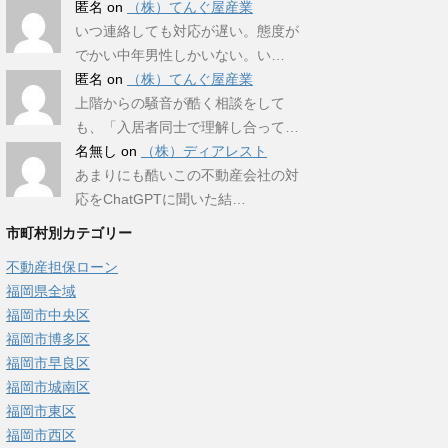
匿名
on
（株）てんぐ屋産業
いつ連絡しても対応が遅い。態度が
でかい中年男性しかいない。い…
匿名
on
（株）てんぐ屋産業
上階からの騒音が酷く相談をして
も、「入居者同士で理解し合って…
名無し
on
（株）ディアレスト
あまりにも酷いこの不動産会社の対
応をChatGPTに聞いた結…
市町村別カテゴリー
不動産担保ローン
福岡県全域
福岡市中央区
福岡市博多区
福岡市早良区
福岡市城南区
福岡市東区
福岡市西区