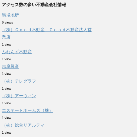
アクセス数の多い不動産会社情報
馬場地所
6 views
（株）Ｇｏｏｄ不動産 Ｇｏｏｄ不動産法人営
業店
1 view
ふれんず不動産
1 view
志摩興産
1 view
（株）テレグラフ
1 view
（株）アーウィン
1 view
エステートホームズ（株）
1 view
（株）総合リアルティ
1 view