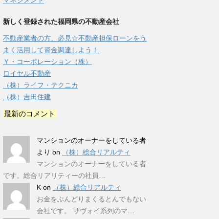
マネジメント
新しく登録された福岡県の不動産会社
不動産業者の方、必見☆不動産担保ローンをう
まく活用して資金調達しよう！
Ｙ・コーポレーション（株）
ロイヤル不動産
（株）ライフ・テクニカ
（株）吉田住建
最新のコメント
マンションのオーナーをしている者
より
on
（株）総合リアルティ
マンションのオーナーをしている者
です。総合リアリティーの社員…
K
on
（株）総合リアルティ
お金をぶんどりまくるとんでもない
会社です。 サヴォイ系列のマ…