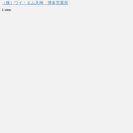
（株）ワイ・エム天神 博多営業所
1 view