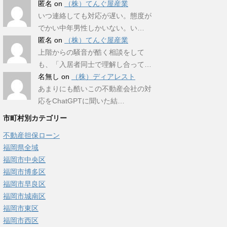
匿名
on
（株）てんぐ屋産業
いつ連絡しても対応が遅い。態度が
でかい中年男性しかいない。い…
匿名
on
（株）てんぐ屋産業
上階からの騒音が酷く相談をして
も、「入居者同士で理解し合って…
名無し
on
（株）ディアレスト
あまりにも酷いこの不動産会社の対
応をChatGPTに聞いた結…
市町村別カテゴリー
不動産担保ローン
福岡県全域
福岡市中央区
福岡市博多区
福岡市早良区
福岡市城南区
福岡市東区
福岡市西区