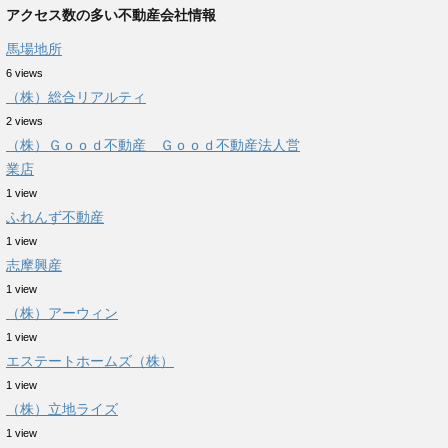
アクセス数の多い不動産会社情報
馬場地所
6 views
（株）総合リアルティ
2 views
（株）Ｇｏｏｄ不動産 Ｇｏｏｄ不動産法人営
業店
1 view
ふれんず不動産
1 view
志摩興産
1 view
（株）アーウィン
1 view
エステートホームズ（株）
1 view
（株）立地ライズ
1 view