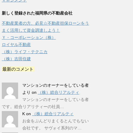
マネジメント
新しく登録された福岡県の不動産会社
不動産業者の方、必見☆不動産担保ローンをう
まく活用して資金調達しよう！
Ｙ・コーポレーション（株）
ロイヤル不動産
（株）ライフ・テクニカ
（株）吉田住建
最新のコメント
マンションのオーナーをしている者
より
on
（株）総合リアルティ
マンションのオーナーをしている者
です。総合リアリティーの社員…
K
on
（株）総合リアルティ
お金をぶんどりまくるとんでもない
会社です。 サヴォイ系列のマ…