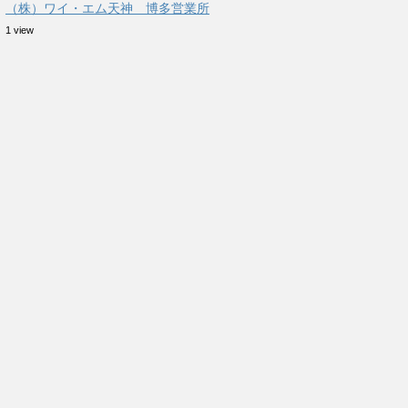
（株）ワイ・エム天神 博多営業所
1 view