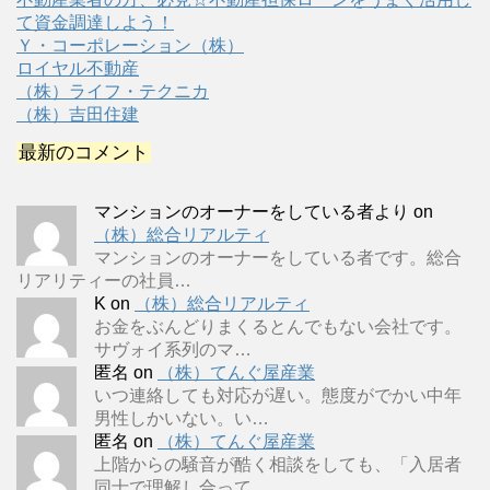
て資金調達しよう！
Ｙ・コーポレーション（株）
ロイヤル不動産
（株）ライフ・テクニカ
（株）吉田住建
最新のコメント
マンションのオーナーをしている者より
on
（株）総合リアルティ
マンションのオーナーをしている者です。総合
リアリティーの社員…
K
on
（株）総合リアルティ
お金をぶんどりまくるとんでもない会社です。
サヴォイ系列のマ…
匿名
on
（株）てんぐ屋産業
いつ連絡しても対応が遅い。態度がでかい中年
男性しかいない。い…
匿名
on
（株）てんぐ屋産業
上階からの騒音が酷く相談をしても、「入居者
同士で理解し合って…