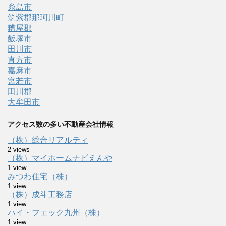
糸島市
筑紫郡那珂川町
糟屋郡
飯塚市
田川市
直方市
嘉麻市
宮若市
田川郡
大牟田市
アクセス数の多い不動産会社情報
（株）総合リアルティ
2 views
（株）マイホームナビえんや
1 view
みつわ住宅（株）
1 view
（株）成斗工務店
1 view
ハイ・フェック九州（株）
1 view