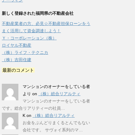
アーウィン
新しく登録された福岡県の不動産会社
不動産業者の方、必見☆不動産担保ローンをう
まく活用して資金調達しよう！
Ｙ・コーポレーション（株）
ロイヤル不動産
（株）ライフ・テクニカ
（株）吉田住建
最新のコメント
マンションのオーナーをしている者
より
on
（株）総合リアルティ
マンションのオーナーをしている者
です。総合リアリティーの社員…
K
on
（株）総合リアルティ
お金をぶんどりまくるとんでもない
会社です。 サヴォイ系列のマ…