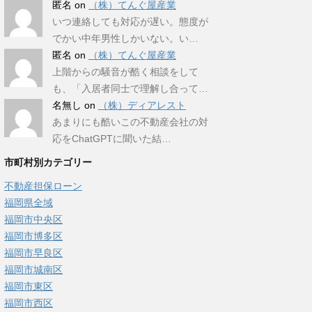
匿名
on
（株）てんぐ屋産業
いつ連絡しても対応が遅い。態度が
でかい中年男性しかいない。い…
匿名
on
（株）てんぐ屋産業
上階からの騒音が酷く相談をして
も、「入居者同士で理解し合って…
名無し
on
（株）ディアレスト
あまりにも酷いこの不動産会社の対
応をChatGPTに聞いた結…
市町村別カテゴリー
不動産担保ローン
福岡県全域
福岡市中央区
福岡市博多区
福岡市早良区
福岡市城南区
福岡市東区
福岡市西区