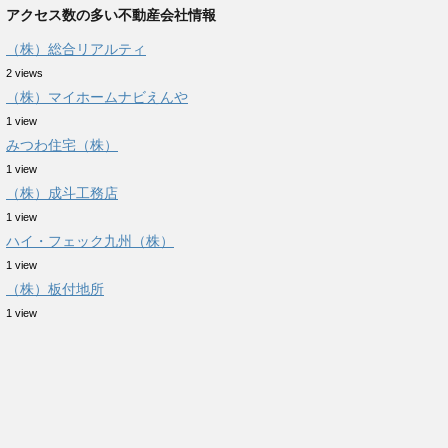
アクセス数の多い不動産会社情報
（株）総合リアルティ
2 views
（株）マイホームナビえんや
1 view
みつわ住宅（株）
1 view
（株）成斗工務店
1 view
ハイ・フェック九州（株）
1 view
（株）板付地所
1 view