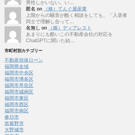
男性しかいない。い…
匿名
on
（株）てんぐ屋産業
上階からの騒音が酷く相談をしても、「入居者
同士で理解し合って…
名無し
on
（株）ディアレスト
あまりにも酷いこの不動産会社の対応を
ChatGPTに聞いた結…
市町村別カテゴリー
不動産担保ローン
福岡県全域
福岡市中央区
福岡市博多区
福岡市早良区
福岡市城南区
福岡市東区
福岡市西区
福岡市南区
春日市
筑紫野市
大野城市