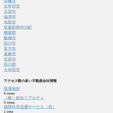
宗像市
太宰府市
古賀市
福津市
糸島市
筑紫郡那珂川町
糟屋郡
飯塚市
田川市
直方市
嘉麻市
宮若市
田川郡
大牟田市
アクセス数の多い不動産会社情報
馬場地所
6 views
（株）総合リアルティ
3 views
福岡住宅流通サービス（有）
1 view