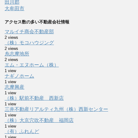
田川郡
大牟田市
アクセス数の多い不動産会社情報
マルイチ商会不動産部
2 views
（株）モコハウジング
2 views
糸志摩地所
2 views
エム・エヌホーム（株）
1 view
ナギノホーム
1 view
志摩興産
1 view
（株）駅前不動産 西新店
1 view
三井不動産リアルティ九州（株）西新センター
1 view
（株）大京穴吹不動産 福岡店
1 view
（有）ふれんど
1 view