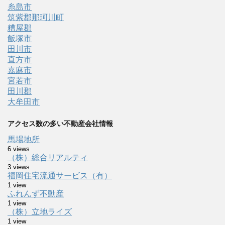
糸島市
筑紫郡那珂川町
糟屋郡
飯塚市
田川市
直方市
嘉麻市
宮若市
田川郡
大牟田市
アクセス数の多い不動産会社情報
馬場地所
6 views
（株）総合リアルティ
3 views
福岡住宅流通サービス（有）
1 view
ふれんず不動産
1 view
（株）立地ライズ
1 view