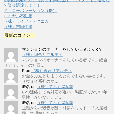
て資金調達しよう！
Ｙ・コーポレーション（株）
ロイヤル不動産
（株）ライフ・テクニカ
（株）吉田住建
最新のコメント
マンションのオーナーをしている者より
on
（株）総合リアルティ
マンションのオーナーをしている者です。総合
リアリティーの社員…
K
on
（株）総合リアルティ
お金をぶんどりまくるとんでもない会社です。
サヴォイ系列のマ…
匿名
on
（株）てんぐ屋産業
いつ連絡しても対応が遅い。態度がでかい中年
男性しかいない。い…
匿名
on
（株）てんぐ屋産業
上階からの騒音が酷く相談をしても、「入居者
同士で理解し合って…