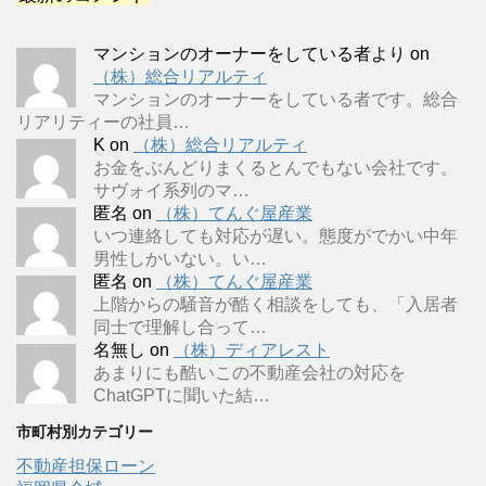
マンションのオーナーをしている者より
on
（株）総合リアルティ
マンションのオーナーをしている者です。総合
リアリティーの社員…
K
on
（株）総合リアルティ
お金をぶんどりまくるとんでもない会社です。
サヴォイ系列のマ…
匿名
on
（株）てんぐ屋産業
いつ連絡しても対応が遅い。態度がでかい中年
男性しかいない。い…
匿名
on
（株）てんぐ屋産業
上階からの騒音が酷く相談をしても、「入居者
同士で理解し合って…
名無し
on
（株）ディアレスト
あまりにも酷いこの不動産会社の対応を
ChatGPTに聞いた結…
市町村別カテゴリー
不動産担保ローン