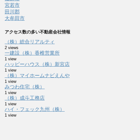
宮若市
田川郡
大牟田市
アクセス数の多い不動産会社情報
（株）総合リアルティ
2 views
一建設（株）香椎営業所
1 view
ハッピーハウス（株）新宮店
1 view
（株）マイホームナビえんや
1 view
みつわ住宅（株）
1 view
（株）成斗工務店
1 view
ハイ・フェック九州（株）
1 view