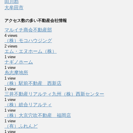
田川郡
大牟田市
アクセス数の多い不動産会社情報
マルイチ商会不動産部
4 views
（株）モコハウジング
2 views
エム・エヌホーム（株）
1 view
ナギノホーム
1 view
糸志摩地所
1 view
（株）駅前不動産 西新店
1 view
三井不動産リアルティ九州（株）西新センター
1 view
（株）総合リアルティ
1 view
（株）大京穴吹不動産 福岡店
1 view
（有）ふれんど
1 view